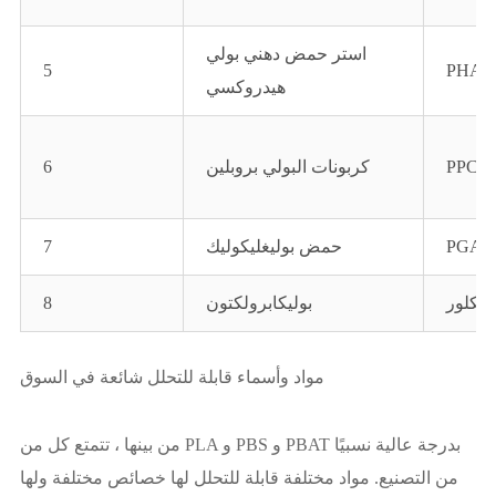
استر حمض دهني بولي
5
PHA
هيدروكسي
PPC
كربونات البولي بروبلين
6
PGA
حمض بوليغليكوليك
7
الكلور
بوليكابرولكتون
8
مواد وأسماء قابلة للتحلل شائعة في السوق
من بينها ، تتمتع كل من PLA و PBS و PBAT بدرجة عالية نسبيًا
من التصنيع. مواد مختلفة قابلة للتحلل لها خصائص مختلفة ولها