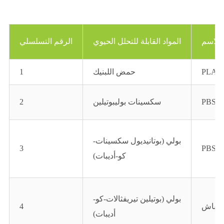
 الاسم
المواد القابلة للتحلل الحيوي
الرقم التسلسلي
PLA
حمض اللبنيك
1
PBS
سكسينات بوليبوتيلين
2
بولي (بوتانيديول سكسينات-
3
PBSA
كو-أديبات)
بولي (بوتيلين تيريفثالات-كو-
خفاش
4
أديبات)