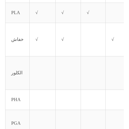
PLA
√
√
√
√
√
√
خفاش
الكلور
PHA
PGA