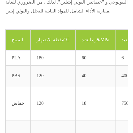
البيولوجي و "خصائص البولي إيثيلين". لذلك ، من الضروري للغاية
مقارنة الأداء الشامل للمواد القابلة للتحلل والبولي إيثين.
قوة الشد/MPa
نقطة الانصهار/℃
المنتج
PLA
180
60
6
PBS
120
40
400
750
18
120
خفاش