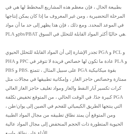
بطبيعة الحال ، فإن معظم هذه المشاريع المخطط لها هي في
المرحلة التحضيرية ، ومن غير المعروف ما إذا كان يمكن إنتاجها
في الموعد المحدد. ومع ذلك ، فإن هذا يظهر إلى حد ما أن مواد
PLA وpbs/PBAT هي حاليًا أكثر المواد القابلة للتحلل في السوق.
تجدر الإشارة إلى أن المواد القابلة للتحلل الحيوي PGA و PCL و
PHA و PPC عادة ما تكون لها خصائص فريدة لا تتوفر في PLA و
PBS و PBS. على سبيل المثال ، تتمتع PGA بقوة ميكانيكية
ممتازة وخصائص حاجز الغاز ، وإمكانية تطبيقها في مجالات مثل
كرات تكسير آبار النفط والغاز ومواد تغليف حاجز الغاز العالي
كبيرة جدًا. في الوقت الحالي ، من المتوقع تخفيض تكلفة PGA
التي ينتجها الطريق الكيميائي للفحم في الصين إلى يوان/طن ،
ومن المتوقع أن يمتد نطاق تطبيقه من مجال المواد الطبية
الحيوية المتطورة ذات الحجم المنخفض إلى مجال المواد عالية
الأداء على نطاق واسع.