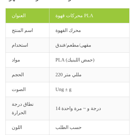
محركات قهوة PLA
العنوان
محرك القهوة
اسم المنتج
مقهى/مطعم/فندق
استخدام
PLA (حمض اللبنيك)
مواد
220 مللي متر
الحجم
Ung ± g
الصوت
نطاق درجة
14 درجة و ~ مرة واحدة
الحرارة
حسب الطلب
اللون