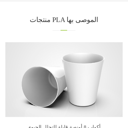
منتجات PLA الموصى بها
أكواب 8 أونصة قابلة للتحلل الحيوي