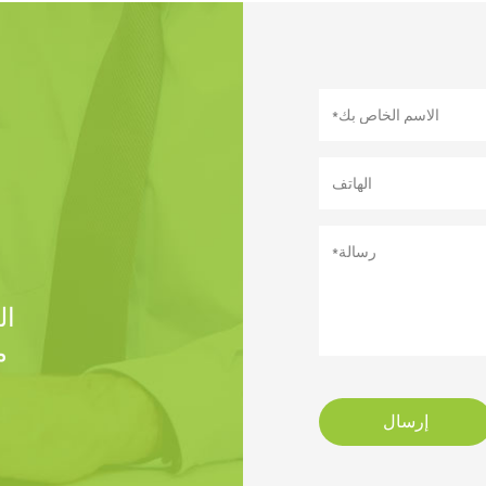
ال
إرسال