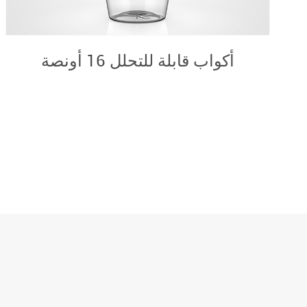
أكواب قابلة للتحلل على شكل ش 16
أونصة