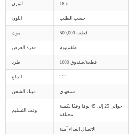
18 غ
الوزن
حسب الطلب
اللون
500,000 قطعة
موك
طقم/يوم
قدرة العرض
1000 قطعة/صندوق
طرد
TT
الدفع
شنغهاي
ميناء الشحن
حوالي 25 إلى 45 يومًا وفقًا لكمية
وقت التسليم
مختلفة
الاتصال الغذاء آمنة