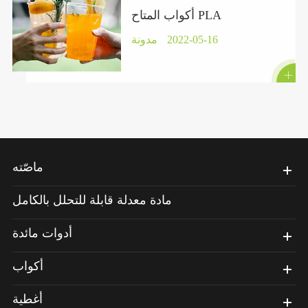
أكواب المتاح PLA
2022-05-16
مدونة

ماصّته
مادة معدلة قابلة للتحلل بالكامل
أدوات مائدة
أكواب
أغطية