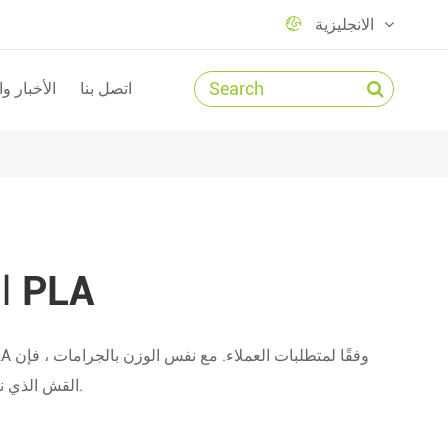

الانجليزية
اتصل بنا
الأخبار و
القش الأسود PLA
القش الذي ننتجه له صلابة أعلى ورائحة أقل.