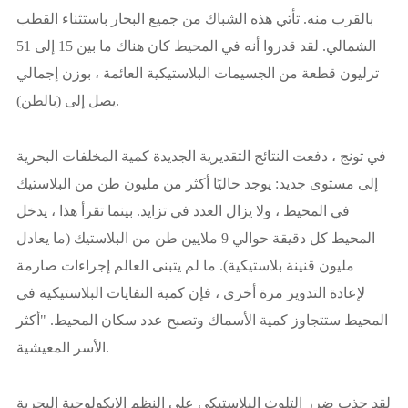
بالقرب منه. تأتي هذه الشباك من جميع البحار باستثناء القطب
الشمالي. لقد قدروا أنه في المحيط كان هناك ما بين 15 إلى 51
ترليون قطعة من الجسيمات البلاستيكية العائمة ، بوزن إجمالي
يصل إلى (بالطن).
في تونج ، دفعت النتائج التقديرية الجديدة كمية المخلفات البحرية
إلى مستوى جديد: يوجد حاليًا أكثر من مليون طن من البلاستيك
في المحيط ، ولا يزال العدد في تزايد. بينما تقرأ هذا ، يدخل
المحيط كل دقيقة حوالي 9 ملايين طن من البلاستيك (ما يعادل
مليون قنينة بلاستيكية). ما لم يتبنى العالم إجراءات صارمة
لإعادة التدوير مرة أخرى ، فإن كمية النفايات البلاستيكية في
المحيط ستتجاوز كمية الأسماك وتصبح عدد سكان المحيط. "أكثر
الأسر المعيشية.
لقد جذب ضرر التلوث البلاستيكي على النظم الإيكولوجية البحرية