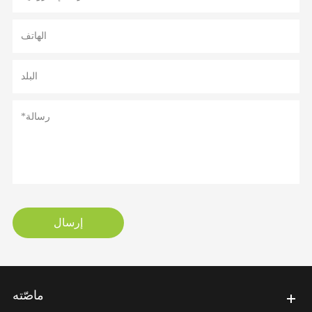
إرسال
ماصّته