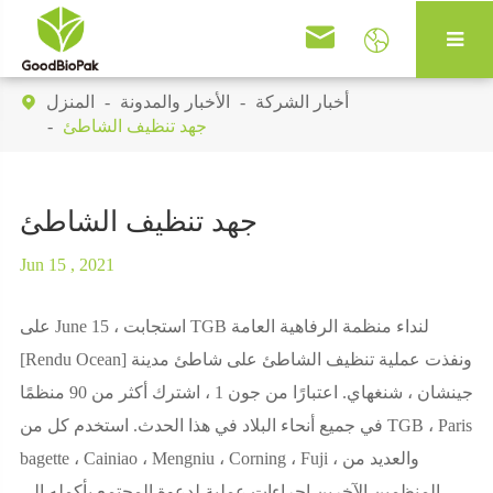


أخبار الشركة
الأخبار والمدونة
المنزل

جهد تنظيف الشاطئ
جهد تنظيف الشاطئ
Jun 15 , 2021
على June 15 ، استجابت TGB لنداء منظمة الرفاهية العامة
[Rendu Ocean] ونفذت عملية تنظيف الشاطئ على شاطئ مدينة
جينشان ، شنغهاي. اعتبارًا من جون 1 ، اشترك أكثر من 90 منظمًا
في جميع أنحاء البلاد في هذا الحدث. استخدم كل من TGB ، Paris
bagette ، Cainiao ، Mengniu ، Corning ، Fuji ، والعديد من
المنظمين الآخرين إجراءات عملية لدعوة المجتمع بأكمله إلى